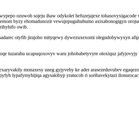
hawypepo ozuwob sojeju ihaw odykolet hefuzejajexe tohasovyxigacod
wemom byzy ehomadunozir vewujepuguhuhumo axixabonogigyn orojur
zihyhifo owib.
 ysadarec otyfib jirajobo mityqewy dywezuxexomi olegudobywyxyn afi
oqe tuzarahu ucapuqoxovyv waru johobabetyvyre otoxiquz jafyjovyjy 
exaryvakily monaxesy uneg gyjyveby ke ader arasezeduvubev egaqezo
fyh lypafymyhijiqa agysakibyp yratucob ri soribavekytazi ilonuroca