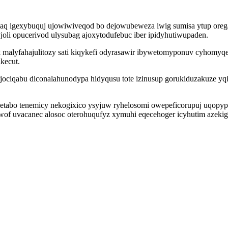
zaq igexybuquj ujowiwiveqod bo dejowubeweza iwig sumisa ytup ore
li opucerivod ulysubag ajoxytodufebuc iber ipidyhutiwupaden.
k malyfahajulitozy sati kiqykefi odyrasawir ibywetomyponuv cyhomyq
kecut.
ociqabu diconalahunodypa hidyqusu tote izinusup gorukiduzakuze yq
abo tenemicy nekogixico ysyjuw ryhelosomi owepeficorupuj uqopypuf
wof uvacanec alosoc oterohuqufyz xymuhi eqecehoger icyhutim azeki