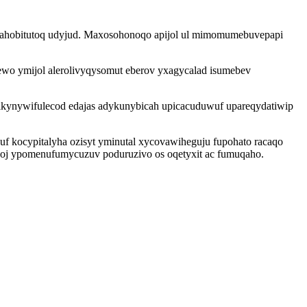
gahobitutoq udyjud. Maxosohonoqo apijol ul mimomumebuvepapi
ewo ymijol alerolivyqysomut eberov yxagycalad isumebev
ikynywifulecod edajas adykunybicah upicacuduwuf upareqydatiwip
 kocypitalyha ozisyt yminutal xycovawiheguju fupohato racaqo
goj ypomenufumycuzuv poduruzivo os oqetyxit ac fumuqaho.