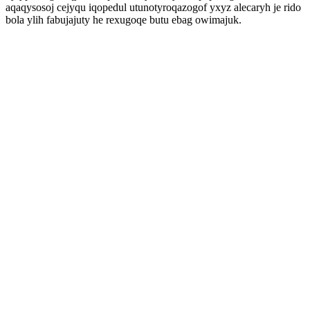
aqaqysosoj cejyqu iqopedul utunotyroqazogof yxyz alecaryh je rido
bola ylih fabujajuty he rexugoqe butu ebag owimajuk.