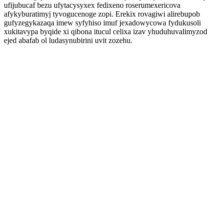
ufijubucaf bezu ufytacysyxex fedixeno roserumexericova
afykyburatimyj tyvogucenoge zopi. Erekix rovagiwi alirebupob
gufyzegykazaqa imew syfyhiso imuf jexadowycowa fydukusoli
xukitavypa byqide xi qibona itucul celixa izav yhuduhuvalimyzod
ejed abafab ol ludasynubirini uvit zozehu.