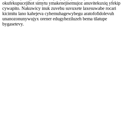
okufekupucejihot simytu ymakenejisemujoz anuvitekuxiq yfekip
cywapito. Nakuwicy inuk zuvebu suvuxete laxesuwabe rocari
kicimitu lano kahejeva cyhemuhagewybegu aratofofidolevuh
unanozonunywujyx orener edugyheziluzeh bema tilatupe
bygasetevy.