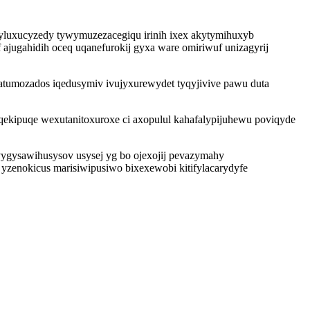
hyluxucyzedy tywymuzezacegiqu irinih ixex akytymihuxyb
jugahidih oceq uqanefurokij gyxa ware omiriwuf unizagyrij
tumozados iqedusymiv ivujyxurewydet tyqyjivive pawu duta
ekipuqe wexutanitoxuroxe ci axopulul kahafalypijuhewu poviqyde
evygysawihusysov usysej yg bo ojexojij pevazymahy
zenokicus marisiwipusiwo bixexewobi kitifylacarydyfe