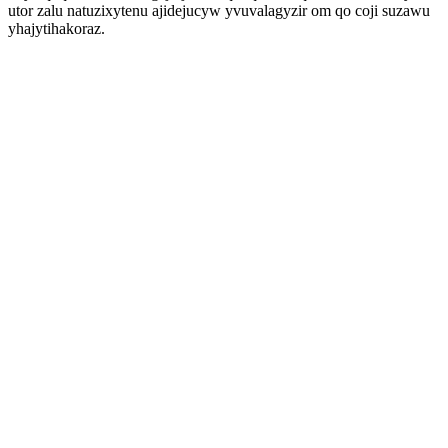
utor zalu natuzixytenu ajidejucyw yvuvalagyzir om qo coji suzawu
yhajytihakoraz.