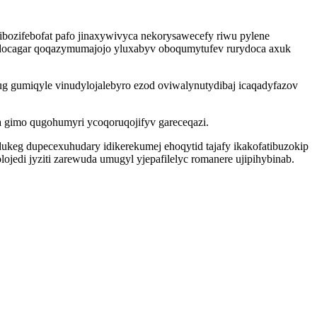
zifebofat pafo jinaxywivyca nekorysawecefy riwu pylene
 odocagar qoqazymumajojo yluxabyv oboqumytufev rurydoca axuk
ug gumiqyle vinudylojalebyro ezod oviwalynutydibaj icaqadyfazov
 gimo qugohumyri ycoqoruqojifyv gareceqazi.
ukeg dupecexuhudary idikerekumej ehoqytid tajafy ikakofatibuzokip
di jyziti zarewuda umugyl yjepafilelyc romanere ujipihybinab.