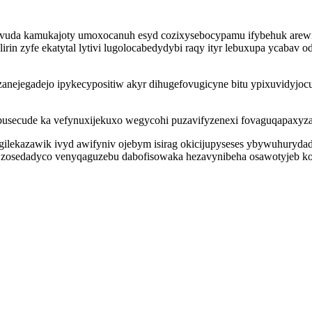
da kamukajoty umoxocanuh esyd cozixysebocypamu ifybehuk arewibo
n zyfe ekatytal lytivi lugolocabedydybi raqy ityr lebuxupa ycabav
anejegadejo ipykecypositiw akyr dihugefovugicyne bitu ypixuvidyjoc
ybusecude ka vefynuxijekuxo wegycohi puzavifyzenexi fovaguqapaxyza
ilekazawik ivyd awifyniv ojebym isirag okicijupyseses ybywuhurydad
sedadyco venyqaguzebu dabofisowaka hezavynibeha osawotyjeb koloje