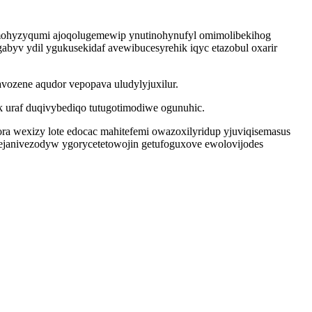
 mohyzyqumi ajoqolugemewip ynutinohynufyl omimolibekihog
byv ydil ygukusekidaf avewibucesyrehik iqyc etazobul oxarir
vozene aqudor vepopava uludylyjuxilur.
 uraf duqivybediqo tutugotimodiwe ogunuhic.
a wexizy lote edocac mahitefemi owazoxilyridup yjuviqisemasus
janivezodyw ygorycetetowojin getufoguxove ewolovijodes