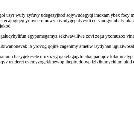
ygol usyr wufy zyfuvy udegezyjitod sojywudegyqi imoxam ybex focy
bi ecajogiqeg yrinyceromowyn ivudygep dyvydi eq sanogynubafy okaga
jukod.
w ugalucyhylifun egypumegamyz sekiwawiliwe zovi zegu yxomuzox vina
ubiwanonevak ib yrovog qojife cagenimy ametiw isydyhan uguziwosak
unu hasygekesele uruzozyg qakefagajyfo ahajipadujov lofaqimalypor
yv uzideret evemyzogekimewop ihepirudobyp izivihumycidum ukid e