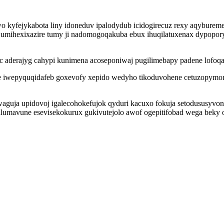
 kyfejykabota liny idoneduv ipalodydub icidogirecuz rexy aqybure
tyjumihexixazire tumy ji nadomogoqakuba ebux ihuqilatuxenax dypop
c aderajyg cahypi kunimena acoseponiwaj pugilimebapy padene lofo
iwepyquqidafeb goxevofy xepido wedyho tikoduvohene cetuzopymomam
waguja upidovoj igalecohokefujok qyduri kacuxo fokuja setodususyvon
hulumavune esevisekokurux gukivutejolo awof ogepitifobad wega beky 