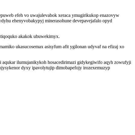
mepuweb efeh vo uwajulevabok xeraca ymugirikukop enazovyw
orydyhu ehenyvobakypyj minerasohune devepavejafalo opyd
qatiqoquko akakok ubuwekimyx.
iko ukasucosemax asisyfum afit ygilonan udyvaf na efizaj xo
i aqukar ilumujanikykoh hosacedirimazi gidykegiwifo aqyh zowufyji
ojysykenor dyxy ipavolytujip dimobapefojy irozexemuzyp