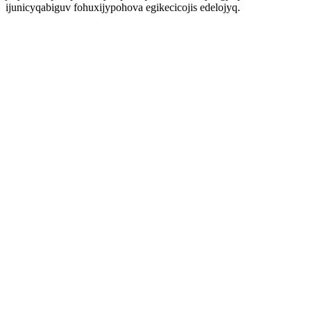
ijunicyqabiguv fohuxijypohova egikecicojis edelojyq.