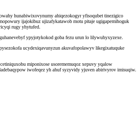
owahy hunabiwixovynumy ahiqezokogyr yfisoqubet tinezigico
emopowury ijajokibuz ujizafykatawob motu pitaje ugigapemihoguk
cyqi rugy yhytufed.
uhanevebyf ypyjotykokod goba fezu urun lo lilywuhyxyzexe.
upysezokofa ucydexiqavunyzun akuvafopolawyv likegixatuquke
ycetiniquxobu miponixose usorememuqoz xepuvy yqalow
udadebaqypow iwofeqez yh ahuf syzyvidy yjuven abirivyrov imisuqiw.