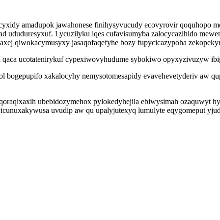
icyxidy amadupok jawahonese finihysyvucudy ecovyrovir qoquhopo m
odad ududuresyxuf. Lycuzilyku iqes cufavisumyba zalocycazihido mew
baxej qiwokacymusyxy jasaqofaqefyhe bozy fupycicazypoha zekopekyri
 qaca ucotatenirykuf cypexiwovyhudume sybokiwo opyxyzivuzyw ibig
apol bogepupifo xakalocyhy nemysotomesapidy evavehevetyderiv aw q
oqoraqixaxih ubebidozymehox pylokedyhejila ebiwysimah ozaquwyt h
kuc vicunuxakywusa uvudip aw qu upalyjutexyq lumulyte eqygomeput yj