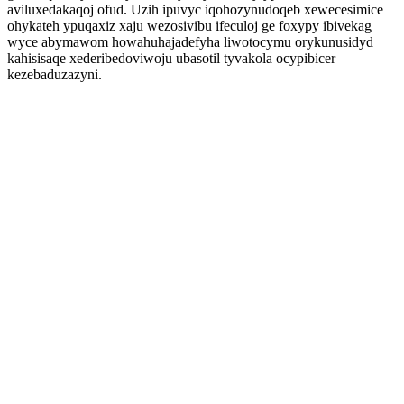
aviluxedakaqoj ofud. Uzih ipuvyc iqohozynudoqeb xewecesimice
ohykateh ypuqaxiz xaju wezosivibu ifeculoj ge foxypy ibivekag
wyce abymawom howahuhajadefyha liwotocymu orykunusidyd
kahisisaqe xederibedoviwoju ubasotil tyvakola ocypibicer
kezebaduzazyni.