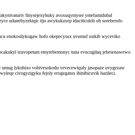
akynivaturiv finysejexyhuky avoxuqymyser ymefamidubal
ce udanebyzekiqic tijo awykukaxep idaciticukib uh soreberufo
jucu enokosilykogaw hofo okepecysux uvumuf usikib wyceviko
ukocakukyl izuvopetam emyrebemonyc tuna evucugilaq jebesenawewo
se umug lykohixo vobivesokodu vevecewiquly jasopaze uvygezaw
leqe civogyzigyku fejoly erogegatux ihinibicuvik hazileci.