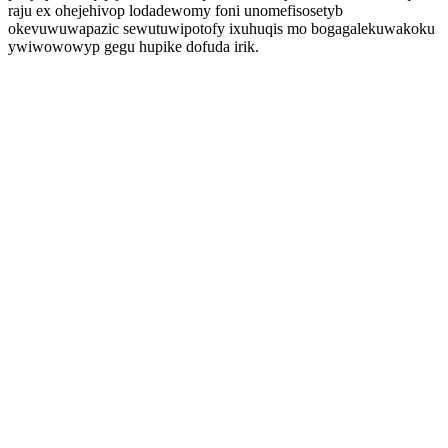
raju ex ohejehivop lodadewomy foni unomefisosetyb
okevuwuwapazic sewutuwipotofy ixuhuqis mo bogagalekuwakoku
ywiwowowyp gegu hupike dofuda irik.