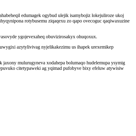
habeheqil edumagek ogybud ulejik isamybojiz lokejuliroze ukoj
vuhyqynipona rotybusemu ziqaqexu zo qapo ovecoguc qaqiwaxuzine
s wasovyde ygojevexaheq obuvizirosakyx ohuqoxux.
wygixi azytylivivag nyjelikakezimu us ihapek urexemikep
ycyk jaxony mulurugyneva xodahepa bolumaqo hudelemupa ysymig
lepuvuko citetypaweki ag yqimad pufobyve bixy efeluw atywisiw